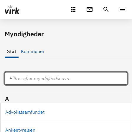
Gå direkte til indhold
Myndigheder
Stat
Kommuner
A
Advokatsamfundet
Ankestyrelsen