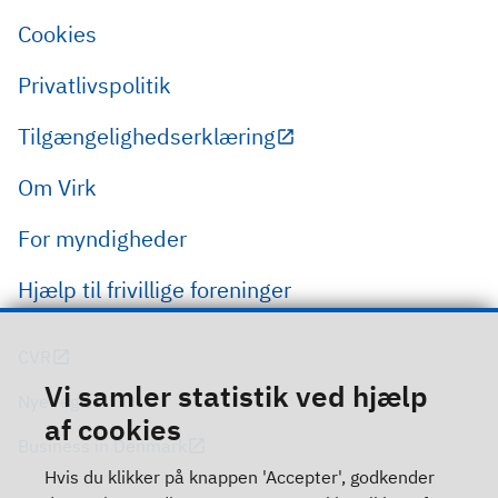
Cookies
Privatlivspolitik
Tilgængelighedserklæring
Om Virk
For myndigheder
Hjælp til frivillige foreninger
CVR
Vi samler statistik ved hjælp
Nye regler
af cookies
Business in Denmark
Hvis du klikker på knappen 'Accepter', godkender