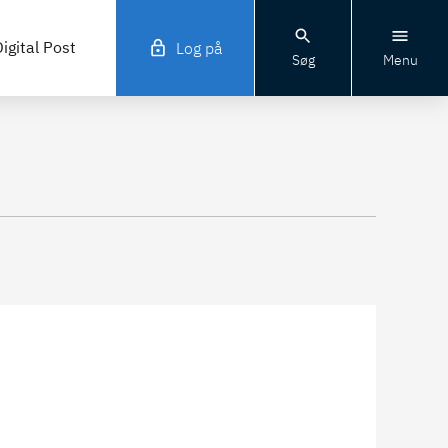
igital Post
Log på
Søg
Menu