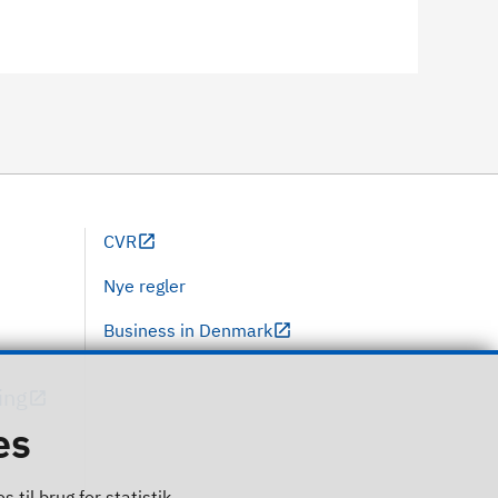
CVR
Nye regler
Business in Denmark
ing
es
til brug for statistik.