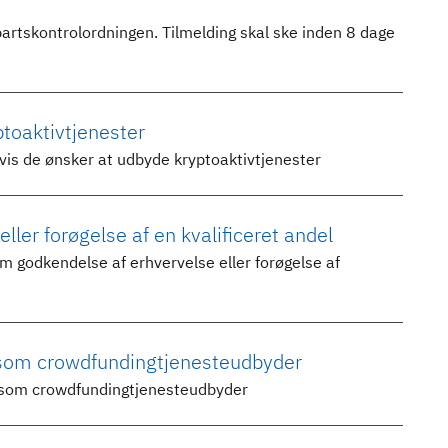
artskontrolordningen. Tilmelding skal ske inden 8 dage
ptoaktivtjenester
vis de ønsker at udbyde kryptoaktivtjenester
ler forøgelse af en kvalificeret andel
om godkendelse af erhvervelse eller forøgelse af
e som crowdfundingtjenesteudbyder
re som crowdfundingtjenesteudbyder