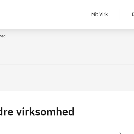
Mit Virk
D
hed
dre virksomhed