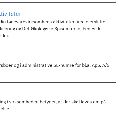
iviteter
 din fødevarevirksomheds aktiviteter. Ved ejerskifte,
rtificering og Det Økologiske Spisemærke, bedes du
nder.
sboer og i administrative SE-numre for bl.a. ApS, A/S,
ng i virksomheden betyder, at der skal laves om på
delse.