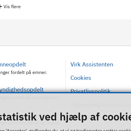
Vis flere
emneopdelt
Virk Assistenten
inger fordelt på emner.
Cookies
myndighedsopdelt
Privatlivspolitik
inger fordelt på myndigheder
Tilgængelighedserklær
statistik ved hjælp af cooki
Om Virk
rugeradministration og Digital
n 'Accepter', godkender du, at vi og tredjeparter sætter cookies 