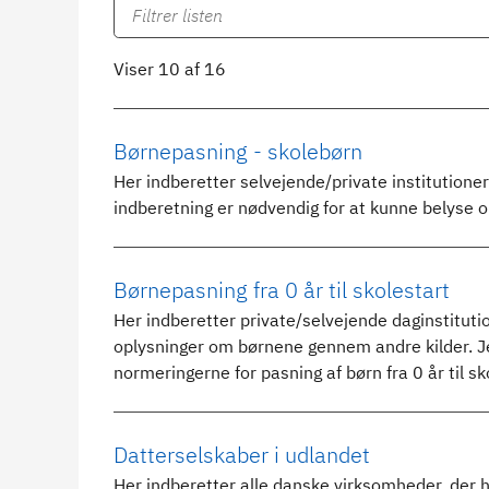
Viser 10 af 16
Børnepasning - skolebørn
Her indberetter selvejende/private institutioner
indberetning er nødvendig for at kunne belyse 
Børnepasning fra 0 år til skolestart
Her indberetter private/selvejende daginstitut
oplysninger om børnene gennem andre kilder. Je
normeringerne for pasning af børn fra 0 år til sk
Datterselskaber i udlandet
Her indberetter alle danske virksomheder, der h