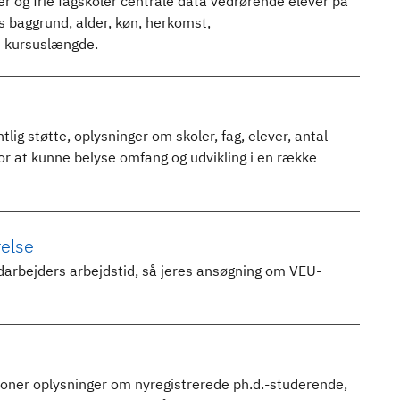
r og frie fagskoler centrale data vedrørende elever på
s baggrund, alder, køn, herkomst,
 kursuslængde.
lig støtte, oplysninger om skoler, fag, elever, antal
or at kunne belyse omfang og udvikling i en række
relse
darbejders arbejdstid, så jeres ansøgning om VEU-
ioner oplysninger om nyregistrerede ph.d.-studerende,