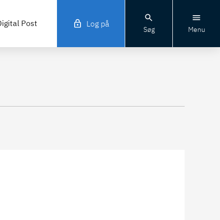
igital Post
Log på
Søg
Menu