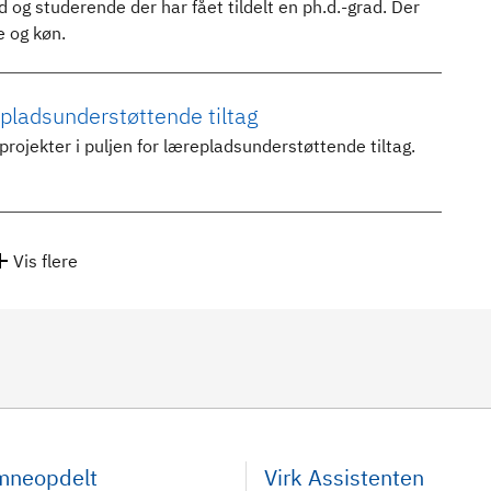
 og studerende der har fået tildelt en ph.d.-grad. Der
 og køn.
epladsunderstøttende tiltag
projekter i puljen for lærepladsunderstøttende tiltag.
Vis flere
emneopdelt
Virk Assistenten