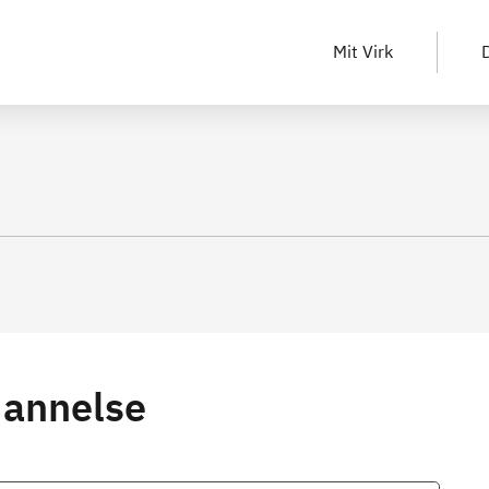
Mit Virk
D
dannelse