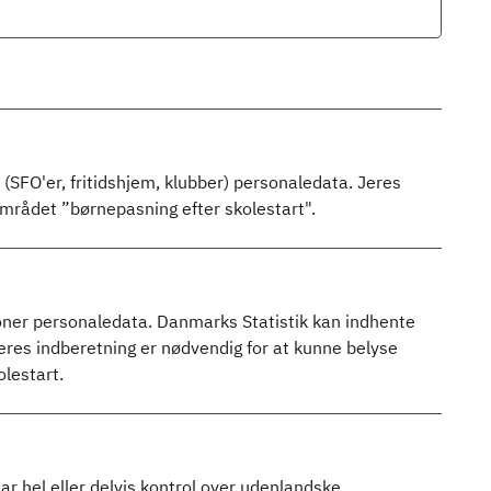
 (SFO'er, fritidshjem, klubber) personaledata. Jeres
området ”børnepasning efter skolestart".
ioner personaledata. Danmarks Statistik kan indhente
res indberetning er nødvendig for at kunne belyse
olestart.
ar hel eller delvis kontrol over udenlandske