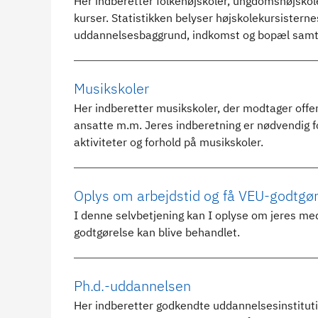
Her indberetter folkehøjskoler, ungdomshøjskole
kurser. Statistikken belyser højskolekursisterne
uddannelsesbaggrund, indkomst og bopæl samt
Musikskoler
Her indberetter musikskoler, der modtager offent
ansatte m.m. Jeres indberetning er nødvendig f
aktiviteter og forhold på musikskoler.
Oplys om arbejdstid og få VEU-godtgø
I denne selvbetjening kan I oplyse om jeres me
godtgørelse kan blive behandlet.
Ph.d.-uddannelsen
Her indberetter godkendte uddannelsesinstitut