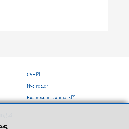
CVR
Nye regler
Business in Denmark
ing
es