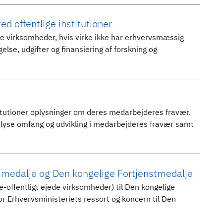
d offentlige institutioner
ate virksomheder, hvis virke ikke har erhvervsmæssig
lse, udgifter og finansiering af forskning og
titutioner oplysninger om deres medarbejderes fravær.
elyse omfang og udvikling i medarbejderes fravær samt
gsmedalje og Den kongelige Fortjenstmedalje
kke-offentligt ejede virksomheder) til Den kongelige
or Erhvervsministeriets ressort og koncern til Den