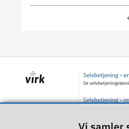
Selvbetjening - 
Se selvbetjeningsløsn
Selvbetjening - 
Se selvbetjeningsløsn
Vi samler 
Hjælp