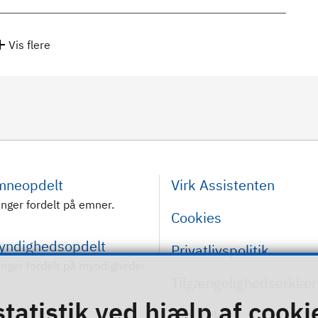
Vis flere
emneopdelt
Virk Assistenten
inger fordelt på emner.
Cookies
myndighedsopdelt
Privatlivspolitik
inger fordelt på myndigheder
Tilgængelighedserklær
statistik ved hjælp af cooki
Om Virk