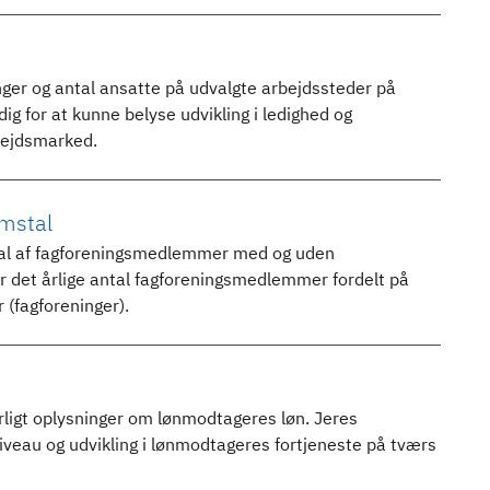
inger og antal ansatte på udvalgte arbejdssteder på
ig for at kunne belyse udvikling i ledighed og
bejdsmarked.
mstal
tal af fagforeningsmedlemmer med og uden
r det årlige antal fagforeningsmedlemmer fordelt på
 (fagforeninger).
rligt oplysninger om lønmodtageres løn. Jeres
iveau og udvikling i lønmodtageres fortjeneste på tværs