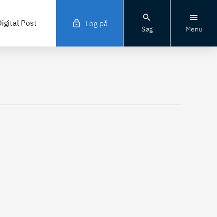
igital Post
Log på
Søg
Menu