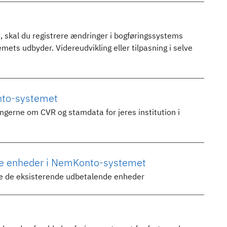
, skal du registrere ændringer i bogføringssystems
ts udbyder. Videreudvikling eller tilpasning i selve
nto-systemet
gerne om CVR og stamdata for jeres institution i
nde enheder i NemKonto-systemet
re de eksisterende udbetalende enheder