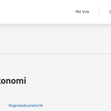
Mit Virk
D
konomi
Regnskabsstatistik