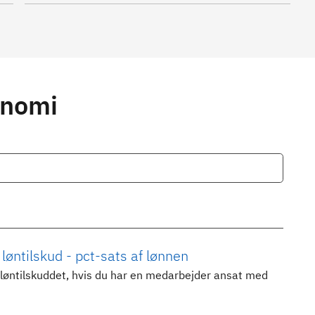
onomi
øntilskud - pct-sats af lønnen
 løntilskuddet, hvis du har en medarbejder ansat med