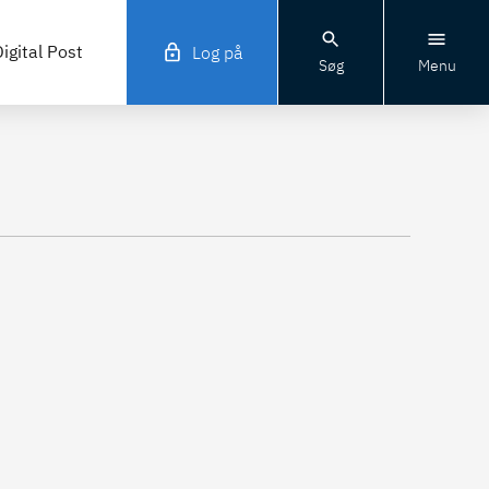
igital Post
Log på
Søg
Menu