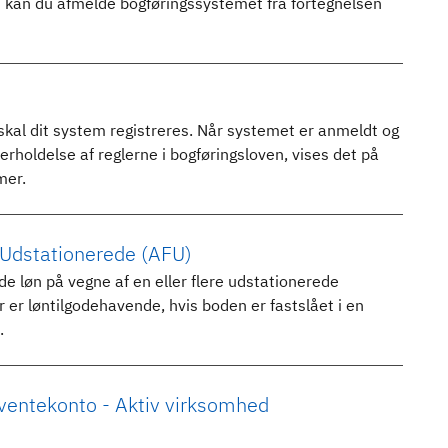
m kan du afmelde bogføringssystemet fra fortegnelsen
kal dit system registreres. Når systemet er anmeldt og
erholdelse af reglerne i bogføringsloven, vises det på
mer.
 Udstationerede (AFU)
 løn på vegne af en eller flere udstationerede
er løntilgodehavende, hvis boden er fastslået i en
.
ventekonto - Aktiv virksomhed