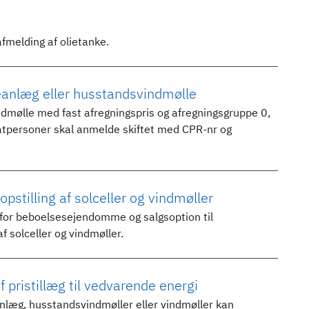
fmelding af olietanke.
leanlæg eller husstandsvindmølle
indmølle med fast afregningspris og afregningsgruppe 0,
ivatpersoner skal anmelde skiftet med CPR-nr og
stilling af solceller og vindmøller
for beboelsesejendomme og salgsoption til
 solceller og vindmøller.
pristillæg til vedvarende energi
leanlæg, husstandsvindmøller eller vindmøller kan