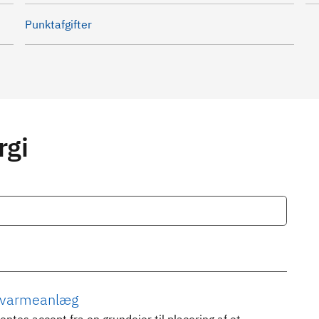
Punktafgifter
rgi
ordvarmeanlæg