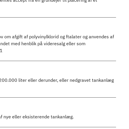
ntes accept fra en grundejer til placering af et
v om afgift af polyvinylklorid og ftalater og anvendes af
andet med henblik på videresalg eller som
21
00.000 liter eller derunder, eller nedgravet tankanlæg
 nye eller eksisterende tankanlæg.