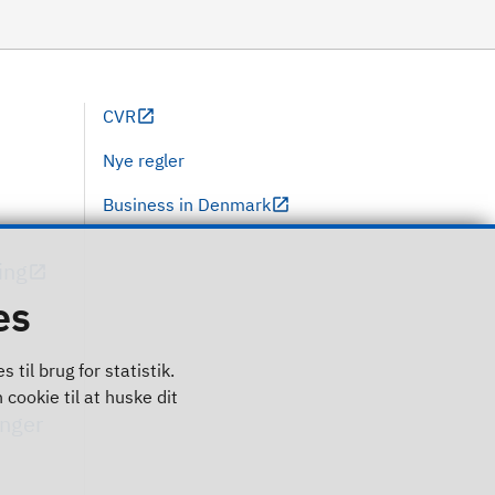
CVR
Nye regler
Business in Denmark
ing
es
til brug for statistik.
 cookie til at huske dit
inger