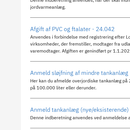
Denne indberetning anvendes, når der skal indhe
jordvarmeanlæg.
Afgift af PVC og ftalater - 24.042
Anvendes i forbindelse med registrering efter Lo
virksomheder, der fremstiller, modtager fra udl
varemodtager. Afgiften er genindført pr 1.1.20
Anmeld sløjfning af mindre tankanlæg
Her kan du afmelde overjordiske tankanlæg på 2
på 100.000 liter eller derunder.
Anmeld tankanlæg (nye/eksisterende)
Denne indberetning anvendes ved anmeldelse af