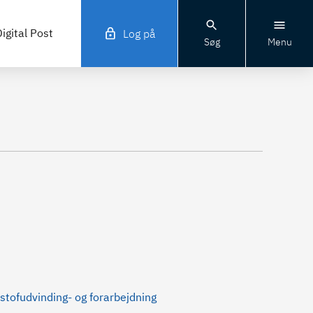
igital Post
Log på
Søg
Menu
stofudvinding- og forarbejdning