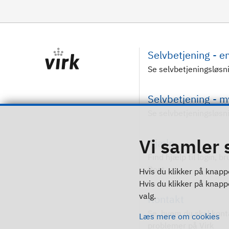
Selvbetjening - 
Se selvbetjeningsløsn
Selvbetjening - 
Se selvbetjeningsløsn
Vi samler 
Hjælp
Find hjælp til login, b
Post
Hvis du klikker på knappe
Hvis du klikker på knappen
valg.
Kontakt
Se, hvem du skal kont
Læs mere om cookies
problemer på Virk