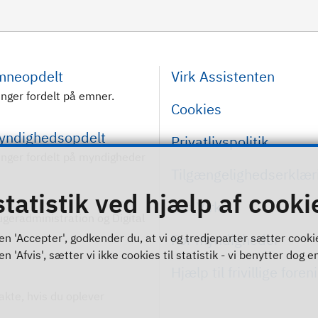
emneopdelt
Virk Assistenten
inger fordelt på emner.
Cookies
myndighedsopdelt
Privatlivspolitik
inger fordelt på myndigheder
Tilgængelighedserklær
statistik ved hjælp af cooki
Om Virk
rugeradministration og Digital
For myndigheder
n 'Accepter', godkender du, at vi og tredjeparter sætter cookies 
 'Afvis', sætter vi ikke cookies til statistik - vi benytter dog en
Hjælp til frivillige foren
akte, hvis du oplever