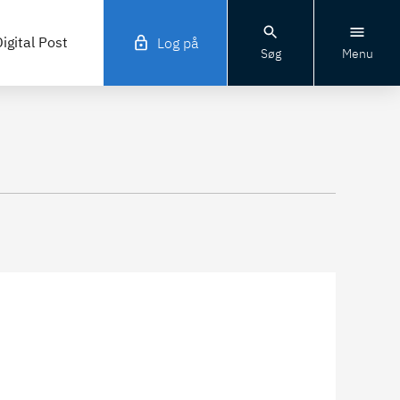
igital Post
Log på
Søg
Menu