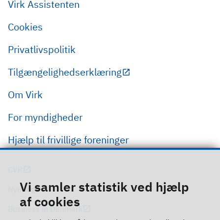
Virk Assistenten
Cookies
Privatlivspolitik
Tilgængelighedserklæring
Om Virk
For myndigheder
Hjælp til frivillige foreninger
CVR
Vi samler statistik ved hjælp
Nye regler
af cookies
Business in Denmark