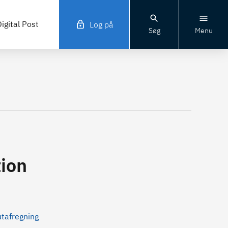
igital Post
Log på
Søg
Menu
ion
utafregning