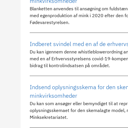
minkvirksomheder
Blanketten anvendes til ansøgning om fuldstæn
med egenproduktion af mink i 2020 efter den 
Fødevarestyrelsen.
Indberet svindel med en af de erhver
Du kan igennem denne whistleblowerordning ano
med en af Erhvervsstyrelsens covid-19-kompens
bidrag til kontrolindsatsen på området.
Indsend oplysningsskema for den skemal
minkvirksomheder
Du kan som ansøger eller bemyndiget til at rep
oplysningsskemaet for den skemalagte model, r
Minksekretariatet.