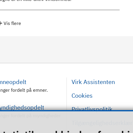
Vis flere
emneopdelt
Virk Assistenten
inger fordelt på emner.
Cookies
myndighedsopdelt
Privatlivspolitik
inger fordelt på myndigheder
Tilgængelighedserklær