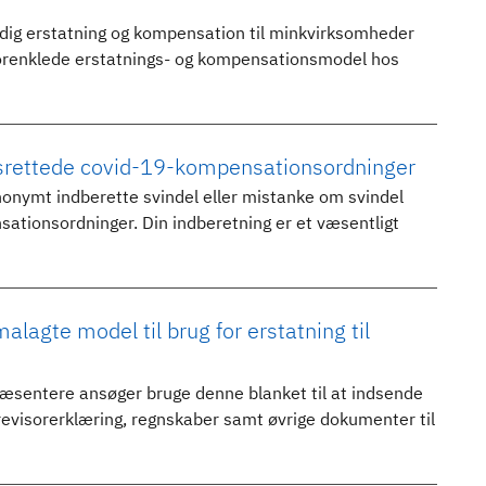
dig erstatning og kompensation til minkvirksomheder
forenklede erstatnings- og kompensationsmodel hos
vsrettede covid-19-kompensationsordninger
nymt indberette svindel eller mistanke om svindel
ationsordninger. Din indberetning er et væsentligt
agte model til brug for erstatning til
ræsentere ansøger bruge denne blanket til at indsende
evisorerklæring, regnskaber samt øvrige dokumenter til